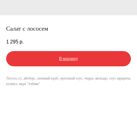
Салат с лососем
1 295
р.
В корзину
Лосось с/с, айсберг, снежный краб, ореховый соус, черри, авокадо, соус шрирача,
кунжут, икра "тобико"