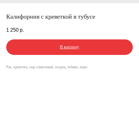
Калифорния с креветкой в тубусе
1 250
р.
В корзину
Рис, креветка, сыр сливочный, огурец, тобико, нори