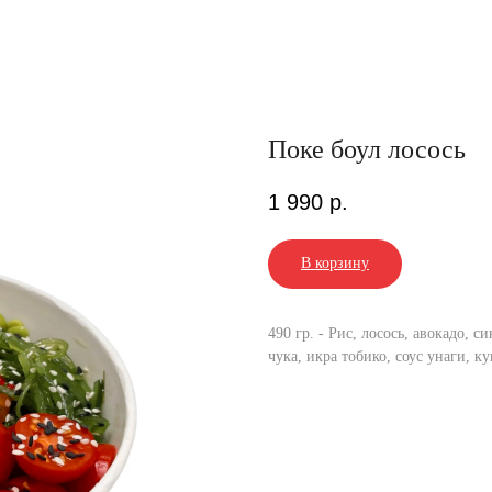
Поке боул лосось
1 990
р.
В корзину
490 гр. - Рис, лосось, авокадо, 
чука, икра тобико, соус унаги, 