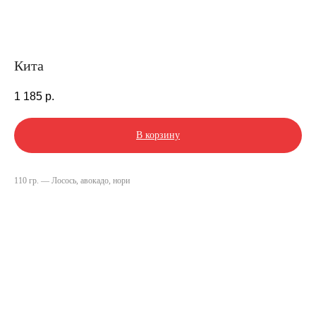
Кита
1 185
р.
В корзину
110 гр. — Лосось, авокадо, нори